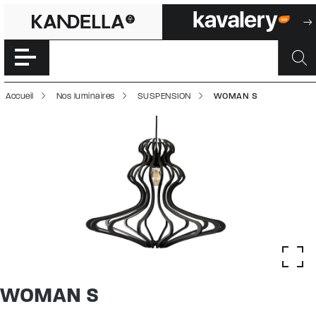
WOMAN S | 5000
Accéder directement au contenu de la page
Accueil
Nos luminaires
SUSPENSION
WOMAN S
WOMAN S