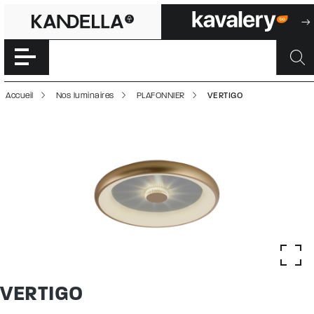
VERTIGO | 50002
Accéder directement au contenu de la page
Accueil
Nos luminaires
PLAFONNIER
VERTIGO
VERTIGO