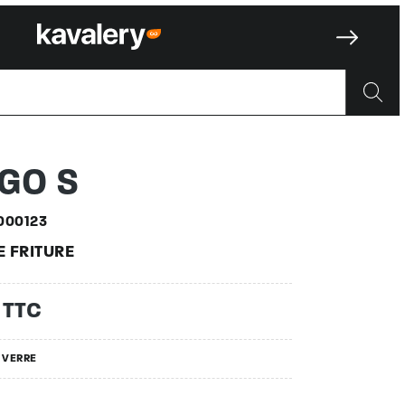
0123
GO S
000123
E FRITURE
 TTC
E VERRE