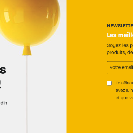
NEWSLETT
Les meil
Soyez les 
produits, d
es
!
En sélec
avez lu 
et que 
edin