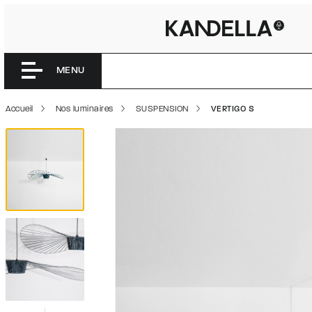
VERTIGO 
Accéder directement au contenu de la page
MENU
Accueil
Nos luminaires
SUSPENSION
VERTIGO S