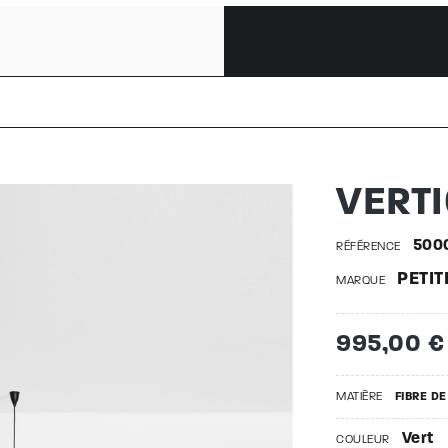
S | 50000
VERTI
500
RÉFÉRENCE
PETIT
MARQUE
995,00 €
MATIÈRE
FIBRE D
Vert
COULEUR