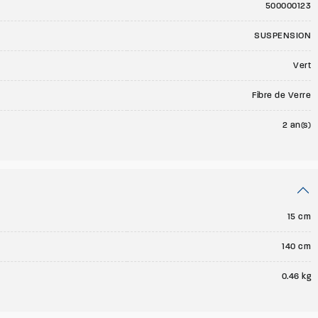
500000123
SUSPENSION
Vert
Fibre de Verre
2 an(s)
15 cm
140 cm
0.46 kg