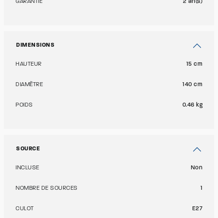
GARANTIE
2 an(s)
DIMENSIONS
HAUTEUR
15 cm
DIAMÈTRE
140 cm
POIDS
0.46 kg
SOURCE
INCLUSE
Non
NOMBRE DE SOURCES
1
CULOT
E27