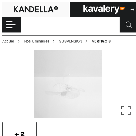
VERTIGO S | 500
Accéder directement au contenu de la page
Accueil
Nos luminaires
SUSPENSION
VERTIGO S
+ 2