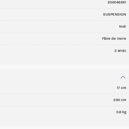
200048361
SUSPENSION
Noir
Fibre de Verre
2 an(s)
17 cm
200 cm
0.6 kg