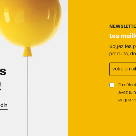
NEWSLETT
Les meil
Soyez les 
produits, d
es
!
En sélec
avez lu 
et que 
edin