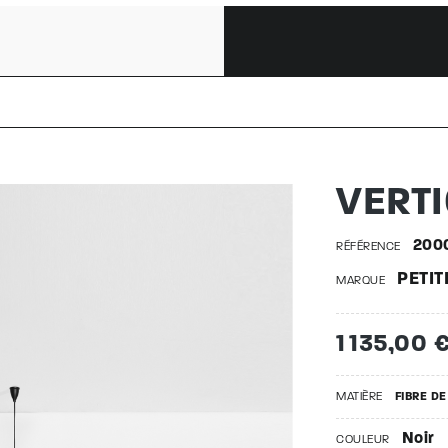
L | 20004
VERTI
200
RÉFÉRENCE
PETIT
MARQUE
1 135,00 
MATIÈRE
FIBRE D
Noir
COULEUR