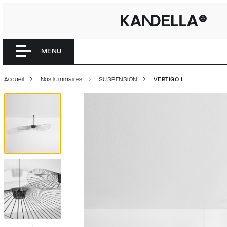
VERTIGO 
Accéder directement au contenu de la page
MENU
Accueil
Nos luminaires
SUSPENSION
VERTIGO L