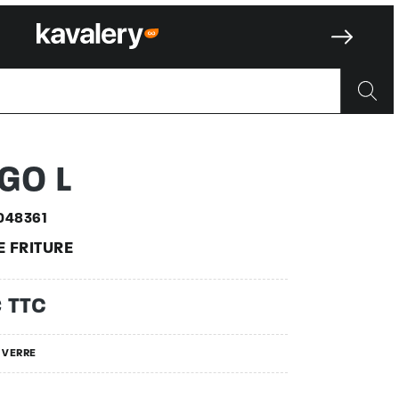
8361
GO L
048361
E FRITURE
€ TTC
E VERRE