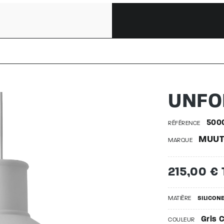
 5000005
UNFO
500
RÉFÉRENCE
MUUT
MARQUE
215,00 €
MATIÈRE
SILICON
Gris C
COULEUR