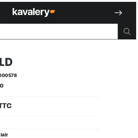
78
LD
000578
O
 TTC
E
lair