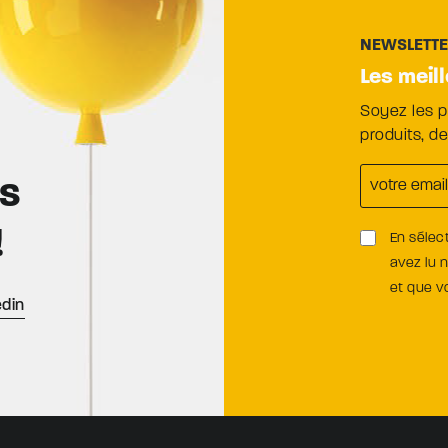
NEWSLETT
Les meil
Soyez les 
produits, d
es
!
En sélec
avez lu 
et que 
edin