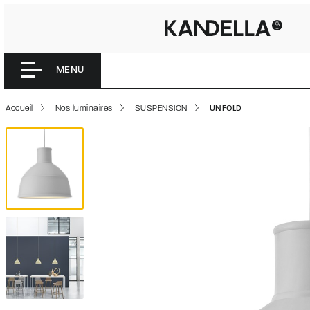
UNFOLD |
Accéder directement au contenu de la page
MENU
Accueil
Nos luminaires
SUSPENSION
UNFOLD