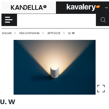
U. W | 500017673
Accéder directement au contenu de la page
Accueil
Nos luminaires
APPLIQUE
U. W
U. W