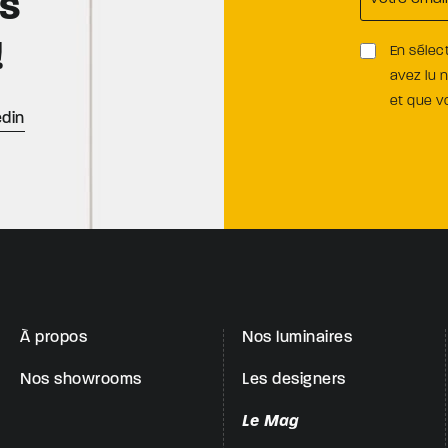
es
!
En sélec
avez lu 
et que 
edin
À propos
Nos luminaires
Nos showrooms
Les designers
Le Mag