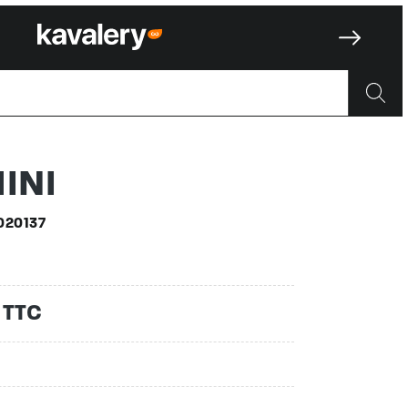
137
INI
020137
 TTC