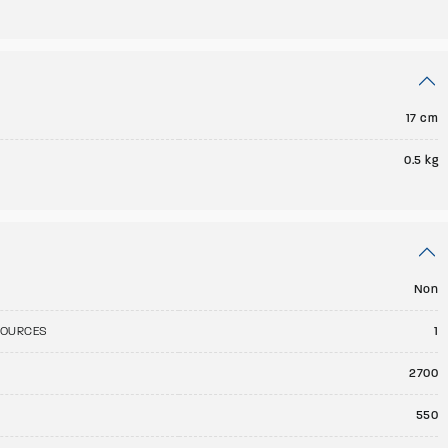
17 cm
0.5 kg
Non
SOURCES
1
E
2700
550