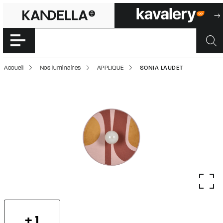
SONIA LAUDET |
Accéder directement au contenu de la page
Accueil
Nos luminaires
APPLIQUE
SONIA LAUDET
+ 1