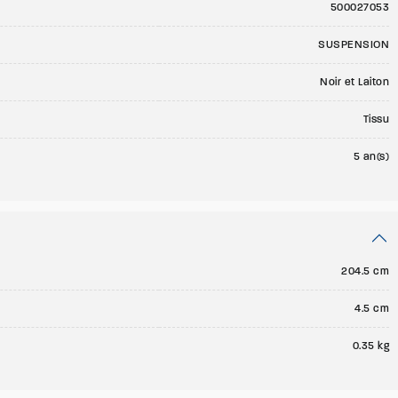
500027053
SUSPENSION
Noir et Laiton
Tissu
5 an(s)
204.5 cm
4.5 cm
0.35 kg