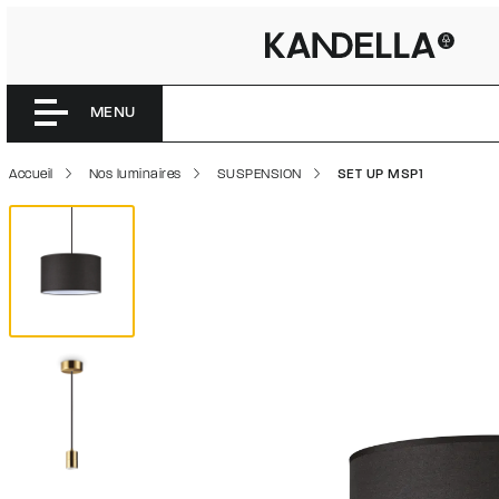
SET UP M
Accéder directement au contenu de la page
MENU
Accueil
Nos luminaires
SUSPENSION
SET UP MSP1