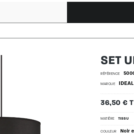
SP1 | 50
SET U
500
RÉFÉRENCE
IDEAL
MARQUE
36,50 € 
MATIÈRE
TISSU
Noir e
COULEUR