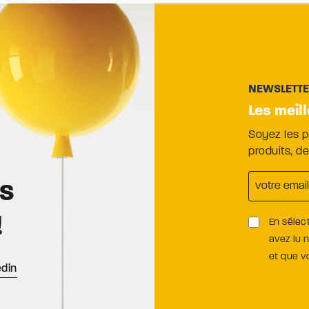
NEWSLETT
Les meil
Soyez les 
produits, d
es
!
En sélec
avez lu 
et que 
edin