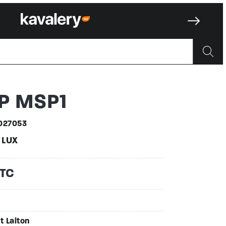
0027053
P MSP1
027053
 LUX
TTC
t Laiton