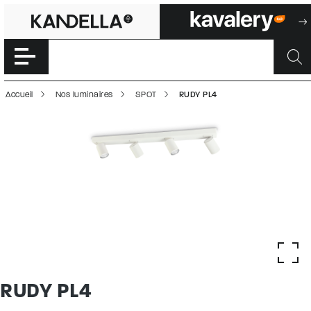
RUDY PL4 | 5000
Accéder directement au contenu de la page
Accueil
Nos luminaires
SPOT
RUDY PL4
RUDY PL4