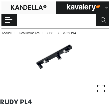
RUDY PL4 | 5000
Accéder directement au contenu de la page
Accueil
Nos luminaires
SPOT
RUDY PL4
RUDY PL4