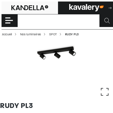
RUDY PL3 | 5000
Accéder directement au contenu de la page
Accueil
Nos luminaires
SPOT
RUDY PL3
RUDY PL3