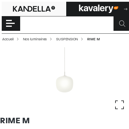
RIME M | 500017
Accéder directement au contenu de la page
Accueil
Nos luminaires
SUSPENSION
RIME M
RIME M