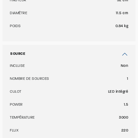
HAUTEUR
32 cm
DIAMÈTRE
11.5 cm
POIDS
0.84 kg
SOURCE
INCLUSE
Non
NOMBRE DE SOURCES
1
CULOT
LED intégré
POWER
1.5
TEMPÉRATURE
3000
FLUX
220