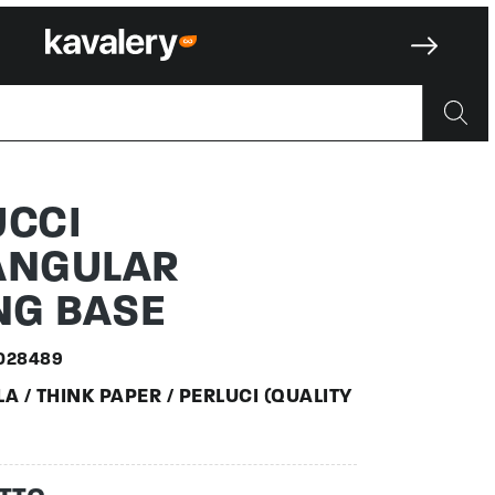
ULAR CEI
UCCI
ANGULAR
NG BASE
028489
A / THINK PAPER / PERLUCI (QUALITY