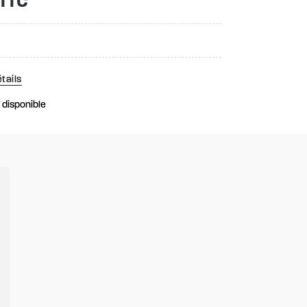
 TTC
tails
k disponible