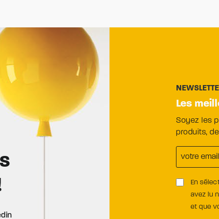
NEWSLETT
Les meil
Soyez les 
produits, d
es
!
En sélec
avez lu 
et que 
edin