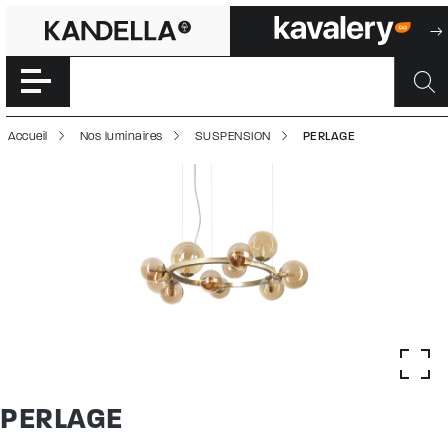
PERLAGE | 50003
Accéder directement au contenu de la page
Accueil
Nos luminaires
SUSPENSION
PERLAGE
PERLAGE