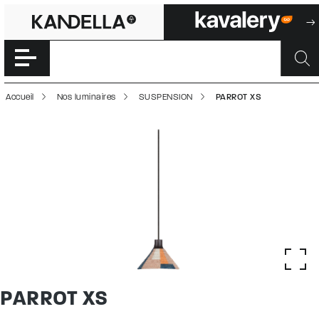
PARROT XS | 500
Accéder directement au contenu de la page
Accueil
Nos luminaires
SUSPENSION
PARROT XS
PARROT XS