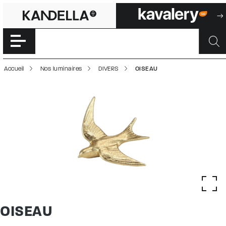
OISEAU | 500028
Accéder directement au contenu de la page
Accueil
Nos luminaires
DIVERS
OISEAU
OISEAU