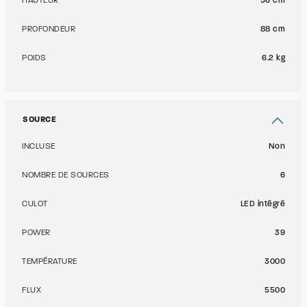
HAUTEUR
56 cm
PROFONDEUR
88 cm
POIDS
6.2 kg
SOURCE
INCLUSE
Non
NOMBRE DE SOURCES
6
CULOT
LED intégré
POWER
39
TEMPÉRATURE
3000
FLUX
5500