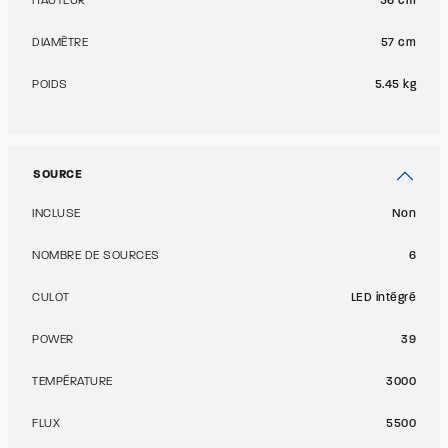
HAUTEUR
56 cm
DIAMÈTRE
57 cm
POIDS
5.45 kg
SOURCE
INCLUSE
Non
NOMBRE DE SOURCES
6
CULOT
LED intégré
POWER
39
TEMPÉRATURE
3000
FLUX
5500