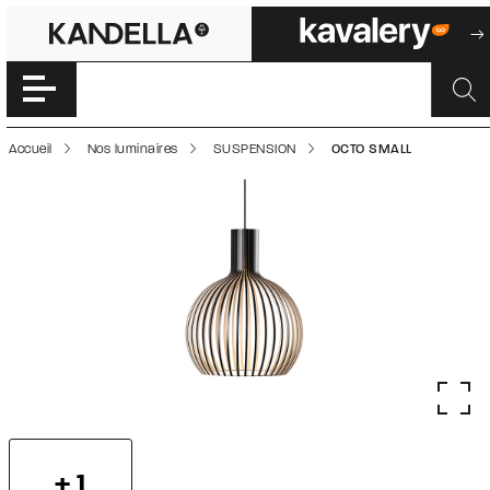
OCTO SMALL | 50
Accéder directement au contenu de la page
Accueil
Nos luminaires
SUSPENSION
OCTO SMALL
+ 1