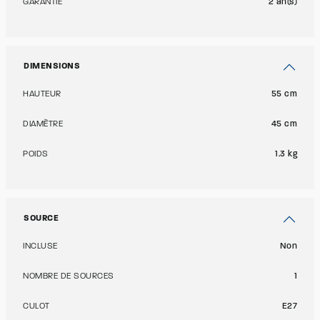
GARANTIE
2 an(s)
DIMENSIONS
HAUTEUR
55 cm
DIAMÈTRE
45 cm
POIDS
1.3 kg
SOURCE
INCLUSE
Non
NOMBRE DE SOURCES
1
CULOT
E27