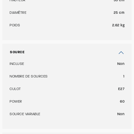
HAUTEUR
53 cm
DIAMÈTRE
25 cm
POIDS
2.62 kg
SOURCE
INCLUSE
Non
NOMBRE DE SOURCES
1
CULOT
E27
POWER
60
SOURCE VARIABLE
Non