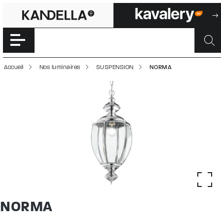
NORMA | 500030
Accéder directement au contenu de la page
Accueil
Nos luminaires
SUSPENSION
NORMA
NORMA