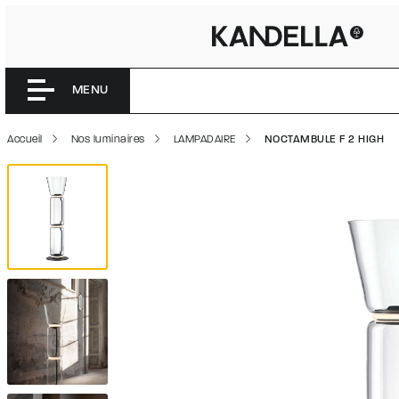
NOCTAMBU
Accéder directement au contenu de la page
MENU
Accueil
Nos luminaires
LAMPADAIRE
NOCTAMBULE F 2 HIGH