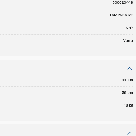
500020449
LAMPADAIRE
Noir
Verre
144 cm
39 cm
18 kg