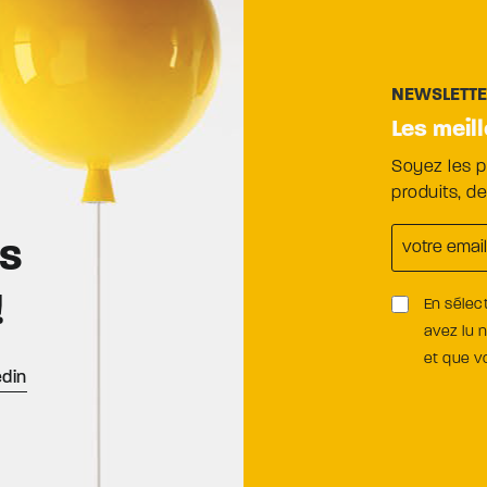
NEWSLETT
Les meil
Soyez les 
produits, d
es
!
En sélec
avez lu 
et que 
edin