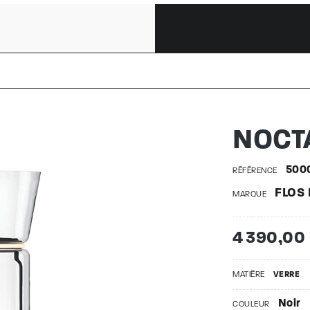
LE F 2 H
NOCT
500
RÉFÉRENCE
FLOS
MARQUE
4 390,00
MATIÈRE
VERRE
Noir
COULEUR