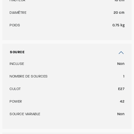
HAUTEUR
18 cm
DIAMÈTRE
20 cm
POIDS
0.75 kg
SOURCE
INCLUSE
Non
NOMBRE DE SOURCES
1
CULOT
E27
POWER
42
SOURCE VARIABLE
Non