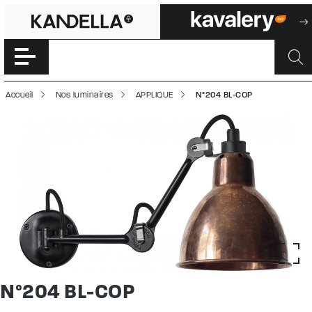
N°204 BL-COP | 
Accéder directement au contenu de la page
Accueil
Nos luminaires
APPLIQUE
N°204 BL-COP
N°204 BL-COP