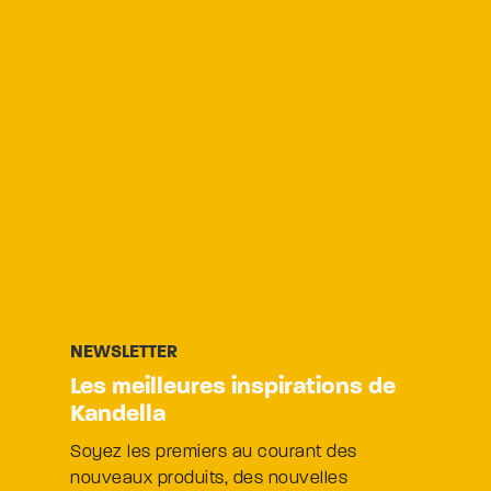
Kandella
Soyez les premiers au courant des
nouveaux produits, des nouvelles
tendances de luminaires.
En sélectionnant Continuer, vous confirmez
que vous avez lu nos
informations sur la
protection des données
et que vous
acceptez nos
conditions générales
.