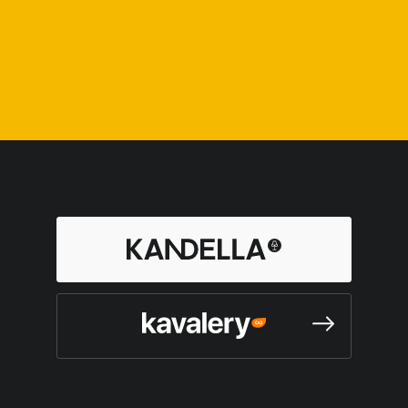
À propos
Nos luminaires
Nos showrooms
Les designers
Le Mag
Contactez-nous
Mentions légales
Vie privée et données personnelles