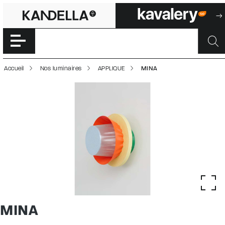
MINA | 50002745
Accéder directement au contenu de la page
Accueil
Nos luminaires
APPLIQUE
MINA
MINA