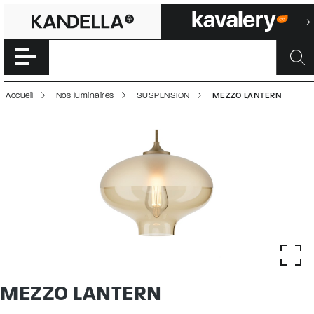
MEZZO LANTERN 
Accéder directement au contenu de la page
Accueil
Nos luminaires
SUSPENSION
MEZZO LANTERN
MEZZO LANTERN