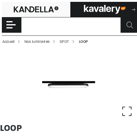
LOOP | 5000298
Accéder directement au contenu de la page
Accueil
Nos luminaires
SPOT
LOOP
LOOP