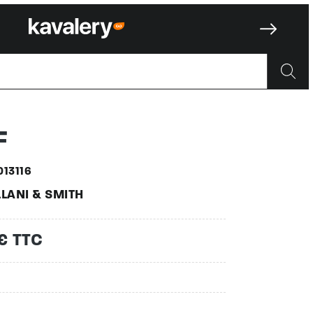
F
013116
LANI & SMITH
€ TTC
n