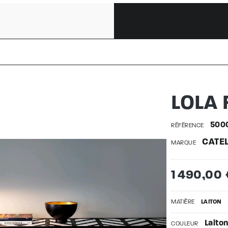
500013116
LOLA 
500
RÉFÉRENCE
CATEL
MARQUE
1 490,00 
MATIÈRE
LAITON
Laito
COULEUR