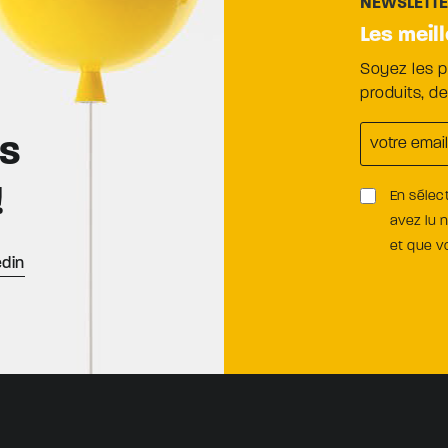
NEWSLETT
Les meil
Soyez les 
produits, d
es
!
En sélec
avez lu 
et que 
edin