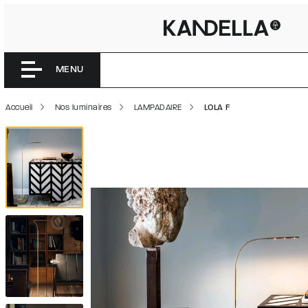
LOLA F | 
Accéder directement au contenu de la page
MENU
Accueil
Nos luminaires
LAMPADAIRE
LOLA F