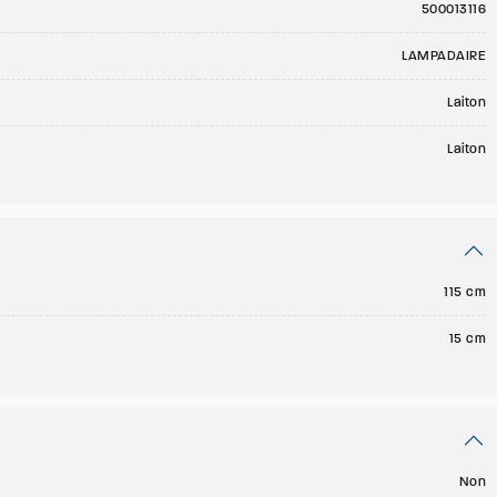
500013116
LAMPADAIRE
Laiton
Laiton
115 cm
15 cm
Non