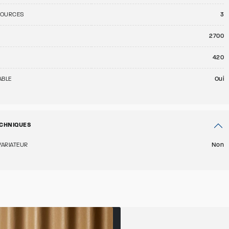
SOURCES
3
E
2700
420
ABLE
Oui
CHNIQUES
VARIATEUR
Non