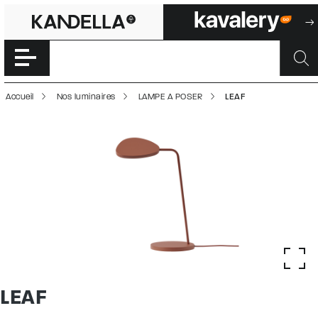
LEAF | 500017424
Accéder directement au contenu de la page
Accueil
Nos luminaires
LAMPE A POSER
LEAF
LEAF