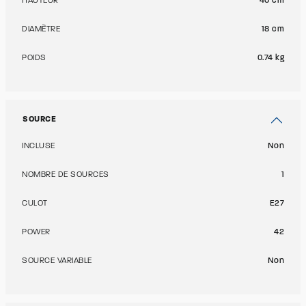
HAUTEUR
40 cm
DIAMÈTRE
18 cm
POIDS
0.74 kg
SOURCE
INCLUSE
Non
NOMBRE DE SOURCES
1
CULOT
E27
POWER
42
SOURCE VARIABLE
Non