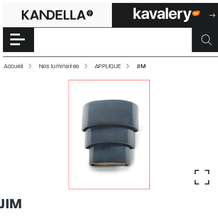
JIM | 500029175
Accéder directement au contenu de la page
Accueil
Nos luminaires
APPLIQUE
JIM
JIM