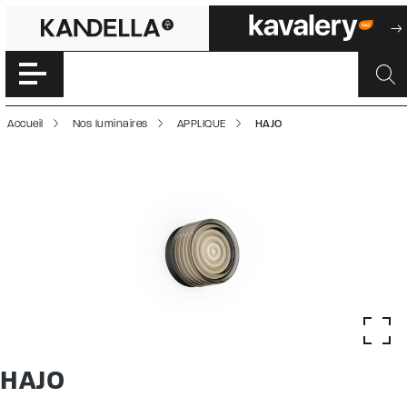
HAJO | 50002953
Accéder directement au contenu de la page
Accueil
Nos luminaires
APPLIQUE
HAJO
HAJO