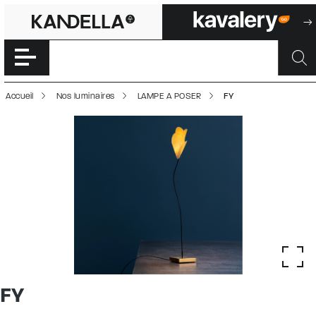
FY | 500028411
Accéder directement au contenu de la page
Accueil
Nos luminaires
LAMPE A POSER
FY
FY