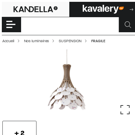
FRAGILE | 50002
Accéder directement au contenu de la page
Accueil
Nos luminaires
SUSPENSION
FRAGILE
+ 2