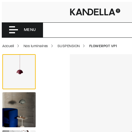
FLOWERPO
Accéder directement au contenu de la page
MENU
Accueil
Nos luminaires
SUSPENSION
FLOWERPOT VP1