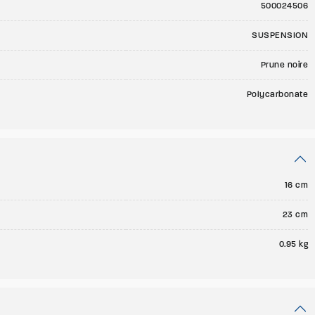
500024506
SUSPENSION
Prune noire
Polycarbonate
16 cm
23 cm
0.95 kg