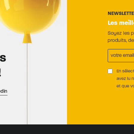
NEWSLETT
Les meil
Soyez les 
produits, d
es
!
En sélec
avez lu 
et que 
edin