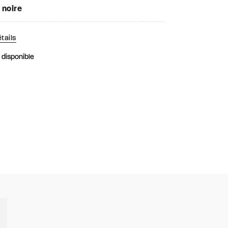
 noire
tails
k disponible