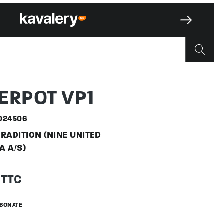
50002450
ERPOT VP1
024506
RADITION (NINE UNITED
A A/S)
 TTC
RBONATE