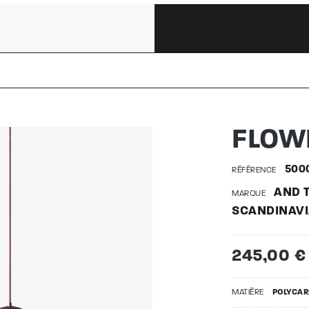
T VP1 | 
FLOW
500
RÉFÉRENCE
AND T
MARQUE
SCANDINAVI
245,00 €
MATIÈRE
POLYCA