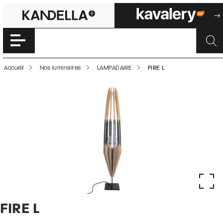
FIRE L | 5000283
Accéder directement au contenu de la page
Accueil
Nos luminaires
LAMPADAIRE
FIRE L
FIRE L