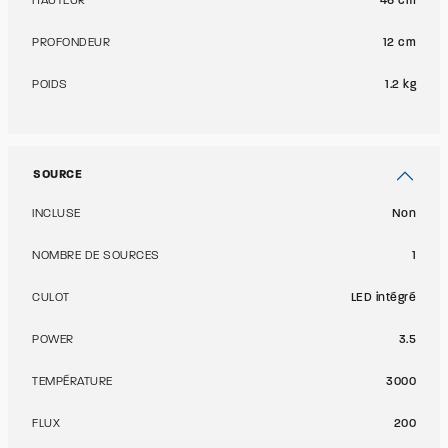
HAUTEUR
46 cm
PROFONDEUR
12 cm
POIDS
1.2 kg
SOURCE
INCLUSE
Non
NOMBRE DE SOURCES
1
CULOT
LED intégré
POWER
3.5
TEMPÉRATURE
3000
FLUX
200