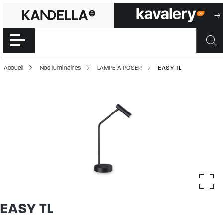
EASY TL | 50002
Accéder directement au contenu de la page
Accueil
Nos luminaires
LAMPE A POSER
EASY TL
EASY TL