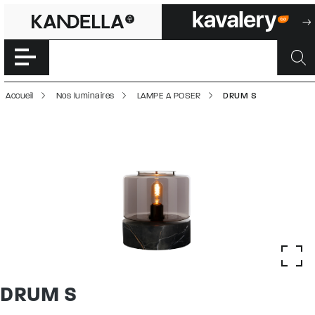
DRUM S | 50002
Accéder directement au contenu de la page
Accueil
Nos luminaires
LAMPE A POSER
DRUM S
DRUM S