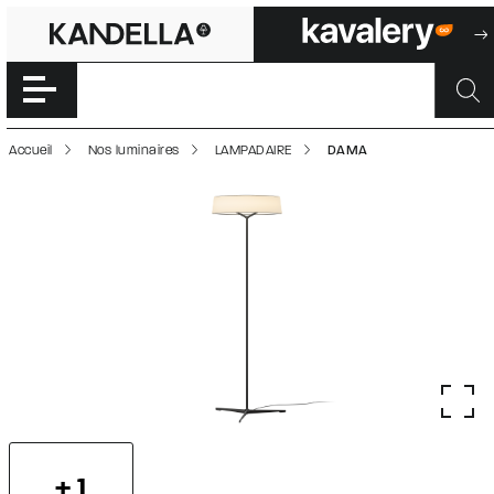
DAMA | 50002313
Accéder directement au contenu de la page
Accueil
Nos luminaires
LAMPADAIRE
DAMA
+ 1