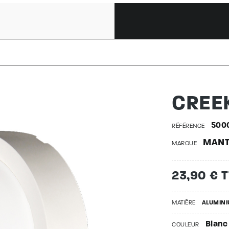
50002852
CREE
500
RÉFÉRENCE
MANT
MARQUE
23,90 € 
MATIÈRE
ALUMIN
Blanc
COULEUR