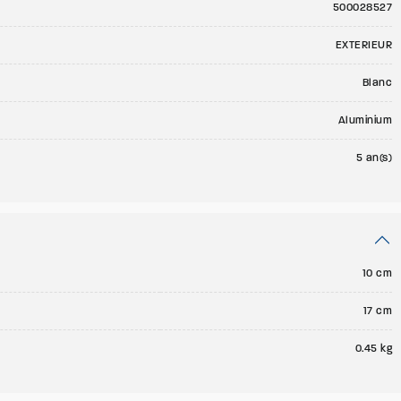
500028527
EXTERIEUR
Blanc
Aluminium
5 an(s)
10 cm
17 cm
0.45 kg