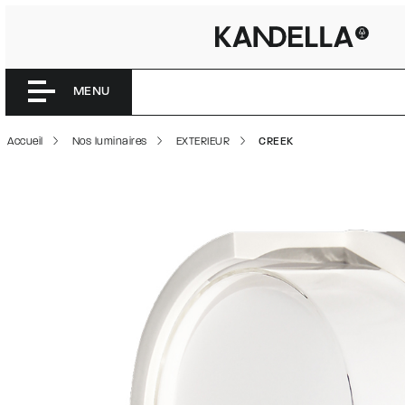
CREEK | 
Accéder directement au contenu de la page
MENU
Accueil
Nos luminaires
EXTERIEUR
CREEK