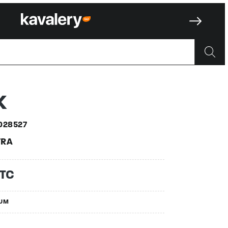
7
K
028527
RA
TTC
IUM