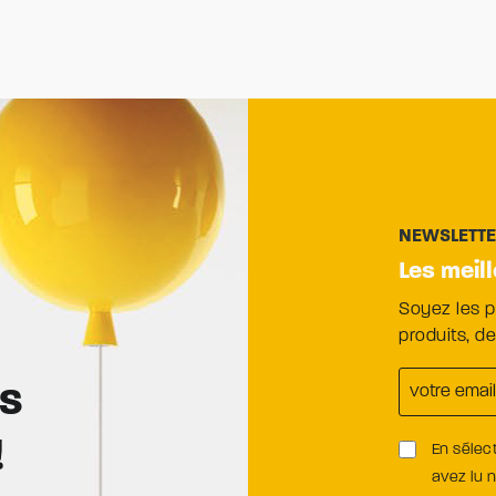
NEWSLETT
Les meil
Soyez les 
produits, d
es
!
En sélec
avez lu 