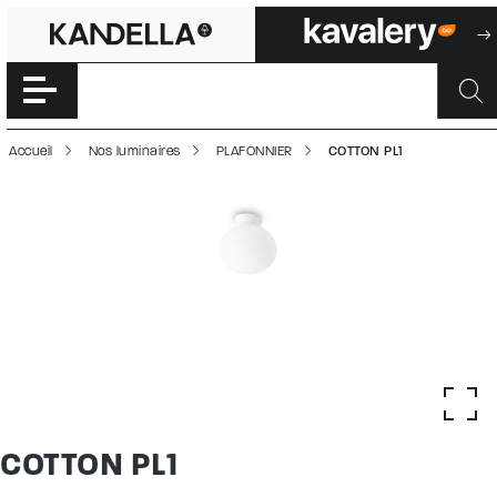
COTTON PL1 | 50
Accéder directement au contenu de la page
Accueil
Nos luminaires
PLAFONNIER
COTTON PL1
COTTON PL1