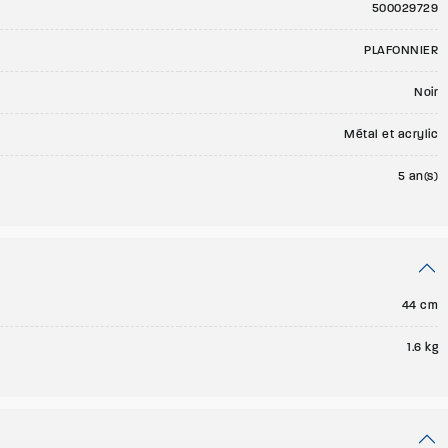
500029729
PLAFONNIER
Noir
Métal et acrylic
5 an(s)
44 cm
1.6 kg