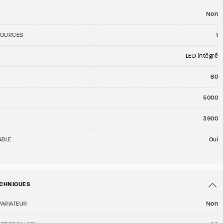
Non
SOURCES
1
LED intégré
80
E
5000
3900
ABLE
Oui
CHNIQUES
VARIATEUR
Non