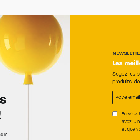
NEWSLETT
Les meil
Soyez les 
produits, d
es
!
En sélec
avez lu 
et que 
edin