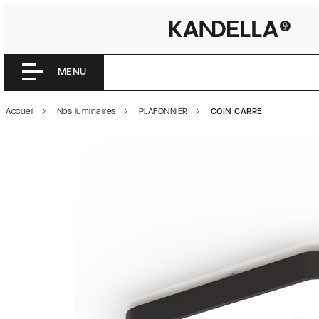
COIN CAR
Accéder directement au contenu de la page
MENU
Accueil
Nos luminaires
PLAFONNIER
COIN CARRE