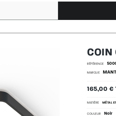
RE | 500
COIN
500
RÉFÉRENCE
MANT
MARQUE
165,00 €
MATIÈRE
MÉTAL E
Noir
COULEUR