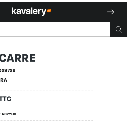
029729
 CARRE
029729
RA
 TTC
T ACRYLIC