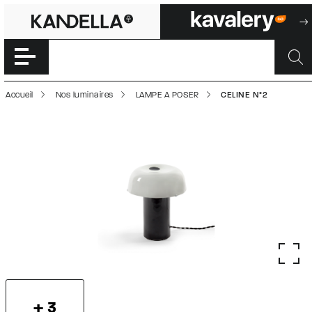
CELINE N°2 | 50
Accéder directement au contenu de la page
Accueil
Nos luminaires
LAMPE A POSER
CELINE N°2
+ 3