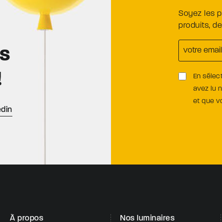
Soyez les 
produits, d
es
!
En sélec
avez lu 
et que 
edin
À propos
Nos luminaires