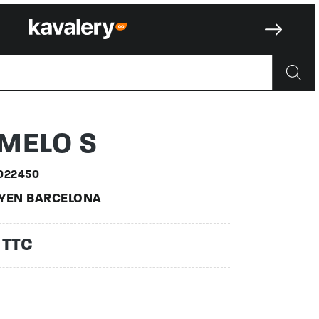
022450
MELO S
022450
YEN BARCELONA
 TTC