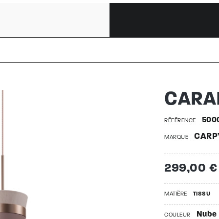
O S | 500
CARA
500
RÉFÉRENCE
CARP
MARQUE
299,00 €
MATIÈRE
TISSU
Nube
COULEUR