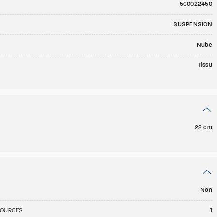
500022450
SUSPENSION
Nube
Tissu
22 cm
Non
SOURCES
1