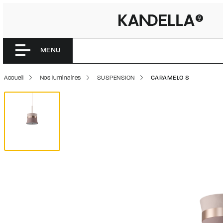
CARAMEL
Accéder directement au contenu de la page
MENU
Accueil
Nos luminaires
SUSPENSION
CARAMELO S