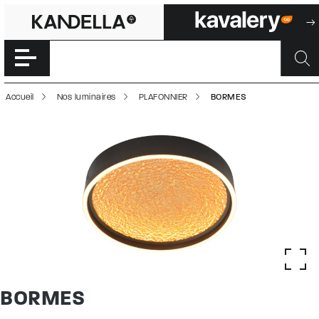
BORMES | 50003
Accéder directement au contenu de la page
Accueil
Nos luminaires
PLAFONNIER
BORMES
BORMES