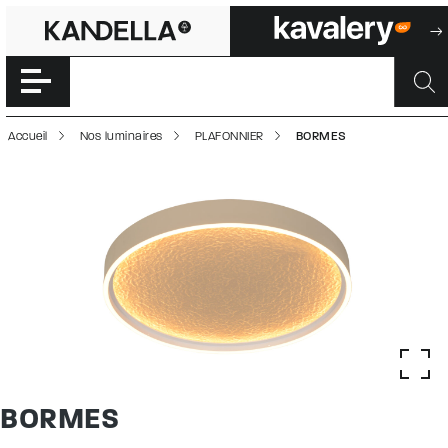
BORMES | 50003
Accéder directement au contenu de la page
Accueil
Nos luminaires
PLAFONNIER
BORMES
BORMES