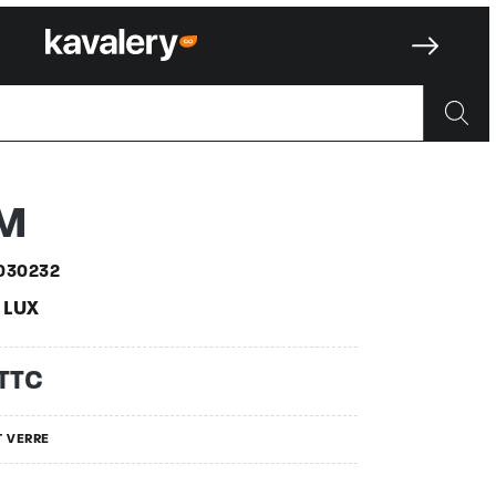
32
M
030232
 LUX
 TTC
T VERRE