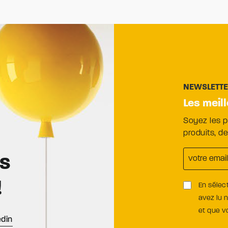
NEWSLETT
Les meil
Soyez les 
produits, d
es
!
En sélec
avez lu 
et que 
edin