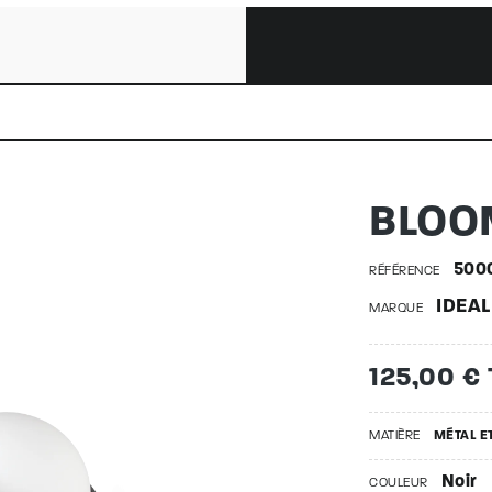
 5000302
BLOO
500
RÉFÉRENCE
IDEAL
MARQUE
125,00 €
MATIÈRE
MÉTAL E
Noir
COULEUR