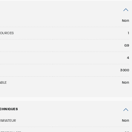
Non
SOURCES
1
G9
4
E
3000
ABLE
Non
CHNIQUES
VARIATEUR
Non