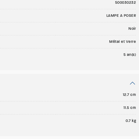
500030232
LAMPE A POSER
Noir
Métal et Verre
5 an(s)
12.7 cm
11.5 cm
0.7 kg